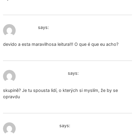
January 14, 2025 at 4:25 pm
ljubiti se
says:
devido a esta maravilhosa leitura!!! O que é que eu acho?
January 15, 2025 at 1:32 pm
krajkové spodní prádlo
says:
skupině? Je tu spousta lidí, o kterých si myslím, že by se
opravdu
January 16, 2025 at 11:38 am
Scarpe Użyj Donna
says: