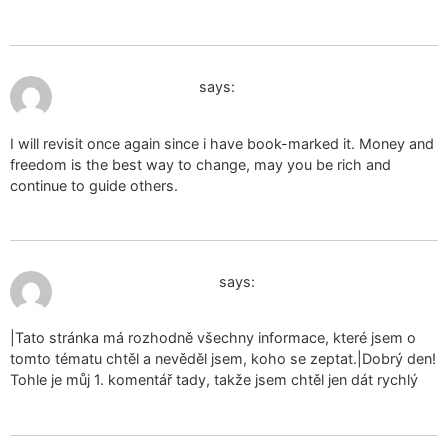
January 30, 2025 at 11:02 pm
ropa interior usada
says:
I will revisit once again since i have book-marked it. Money and
freedom is the best way to change, may you be rich and
continue to guide others.
January 31, 2025 at 9:51 am
менструални бикини
says:
|Tato stránka má rozhodně všechny informace, které jsem o
tomto tématu chtěl a nevěděl jsem, koho se zeptat.|Dobrý den!
Tohle je můj 1. komentář tady, takže jsem chtěl jen dát rychlý