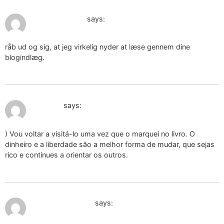
February 6, 2025 at 2:46 pm
ciondolo resina
says:
råb ud og sig, at jeg virkelig nyder at læse gennem dine
blogindlæg.
February 8, 2025 at 9:19 am
ciondolo
says:
) Vou voltar a visitá-lo uma vez que o marquei no livro. O
dinheiro e a liberdade são a melhor forma de mudar, que sejas
rico e continues a orientar os outros.
February 9, 2025 at 9:43 am
ciondolo in resina
says: