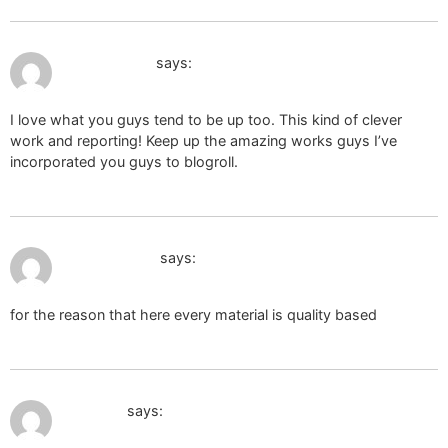
January 18, 2025 at 5:24 pm
seks yapmak
says:
I love what you guys tend to be up too. This kind of clever
work and reporting! Keep up the amazing works guys I’ve
incorporated you guys to blogroll.
January 19, 2025 at 9:41 am
lingeria pizzo
says:
for the reason that here every material is quality based
January 20, 2025 at 8:39 am
orgonite
says: