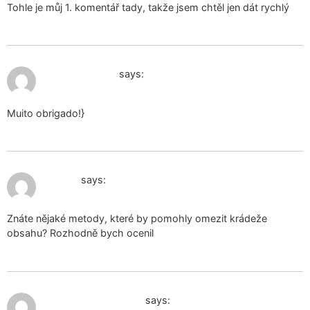
Tohle je můj 1. komentář tady, takže jsem chtěl jen dát rychlý
January 9, 2025 at 8:22 am
kanten lingerie
says:
Muito obrigado!}
January 9, 2025 at 1:01 pm
orgone
says:
Znáte nějaké metody, které by pomohly omezit krádeže
obsahu? Rozhodně bych ocenil
January 10, 2025 at 11:36 am
продаж б/в білизни
says: