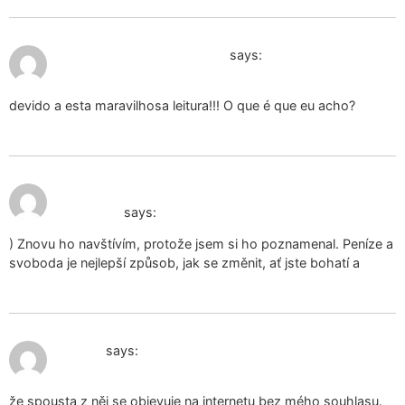
January 2, 2025 at 1:20 pm
used panties for sale japan
says:
devido a esta maravilhosa leitura!!! O que é que eu acho?
January 3, 2025 at
mutandine per incontinenza
1:00 pm
femminile
says:
) Znovu ho navštívím, protože jsem si ho poznamenal. Peníze a
svoboda je nejlepší způsob, jak se změnit, ať jste bohatí a
January 4, 2025 at 6:29 pm
orgone
says:
že spousta z něj se objevuje na internetu bez mého souhlasu.