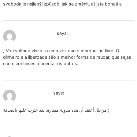
svoboda je nejlepší způsob, jak se změnit, ať jste bohatí a
December 28, 2024 at 1:17 pm
segno del cancro
says:
) Vou voltar a visitá-lo uma vez que o marquei no livro. O
dinheiro e a liberdade são a melhor forma de mudar, que sejas
rico e continues a orientar os outros.
December 29, 2024 at 12:01 pm
orgonite salute
says:
مرحبًا، أعتقد أن هذه مدونة ممتازة. لقد عثرت عليها بالصدفة ;