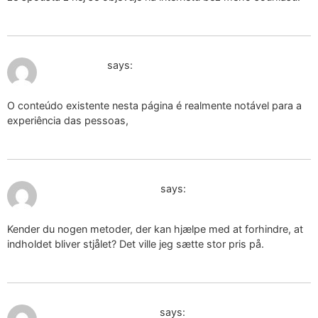
January 5, 2025 at 11:14 am
Anonymous
says:
O conteúdo existente nesta página é realmente notável para a
experiência das pessoas,
January 5, 2025 at 5:46 pm
aluspesu organiseerija
says:
Kender du nogen metoder, der kan hjælpe med at forhindre, at
indholdet bliver stjålet? Det ville jeg sætte stor pris på.
January 7, 2025 at 7:52 am
заплащане за защита
says: