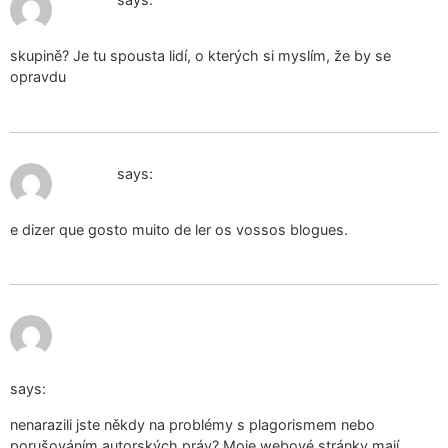
skupině? Je tu spousta lidí, o kterých si myslím, že by se
opravdu
December 23, 2024 at 1:01 pm
orgone
says:
e dizer que gosto muito de ler os vossos blogues.
https://www.subito.it/utente/123935021?
_gl=1*ticrz3*_gcl_au*MTE4NDExNDUyOC4xNzMxNzc5OT
says:
nenarazili jste někdy na problémy s plagorismem nebo
porušováním autorských práv? Moje webové stránky mají