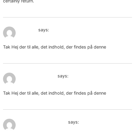
certainly return.
January 22, 2025 at 9:15 am
orgonite
says:
Tak Hej der til alle, det indhold, der findes på denne
January 23, 2025 at 9:22 am
idea regalo donna
says:
Tak Hej der til alle, det indhold, der findes på denne
January 25, 2025 at 6:54 pm
intimo femminile pizzo
says: