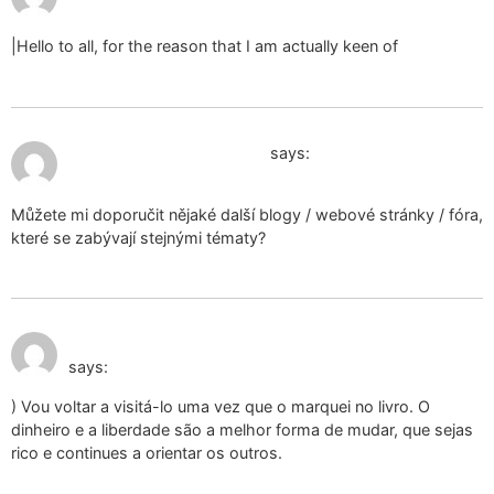
|Hello to all, for the reason that I am actually keen of
January 11, 2025 at 10:54 am
менструальные трусики
says:
Můžete mi doporučit nějaké další blogy / webové stránky / fóra,
které se zabývají stejnými tématy?
January 12, 2025 at 3:18
venta de ropa interior usada
pm
says:
) Vou voltar a visitá-lo uma vez que o marquei no livro. O
dinheiro e a liberdade são a melhor forma de mudar, que sejas
rico e continues a orientar os outros.