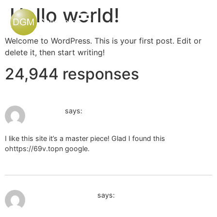
Hello world!
Welcome to WordPress. This is your first post. Edit or
delete it, then start writing!
24,944 responses
August 9, 2024 at 7:27 pm
web page
says:
I like this site it’s a master piece! Glad I found this
ohttps://69v.topn google.
Money from blog
August 29, 2024 at 10:31 am
TikTok Downloader
says: