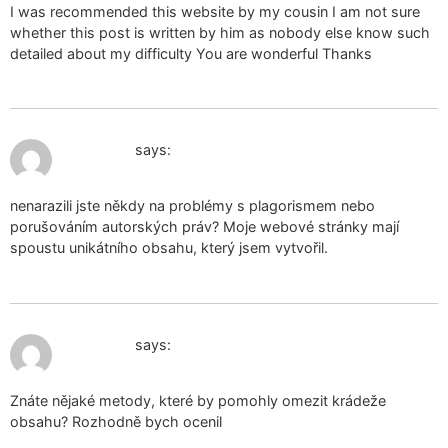
I was recommended this website by my cousin I am not sure
whether this post is written by him as nobody else know such
detailed about my difficulty You are wonderful Thanks
December 14, 2024 at 7:04 am
pendente
says:
nenarazili jste někdy na problémy s plagorismem nebo
porušováním autorských práv? Moje webové stránky mají
spoustu unikátního obsahu, který jsem vytvořil.
December 14, 2024 at 8:57 am
pendente
says:
Znáte nějaké metody, které by pomohly omezit krádeže
obsahu? Rozhodně bych ocenil