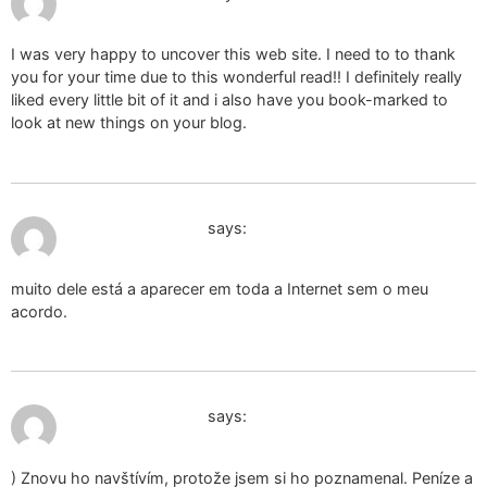
I was very happy to uncover this web site. I need to to thank
you for your time due to this wonderful read!! I definitely really
liked every little bit of it and i also have you book-marked to
look at new things on your blog.
December 25, 2024 at 7:12 pm
ciondolo orgonite
says:
muito dele está a aparecer em toda a Internet sem o meu
acordo.
December 26, 2024 at 8:34 am
ciondolo orgonite
says:
) Znovu ho navštívím, protože jsem si ho poznamenal. Peníze a