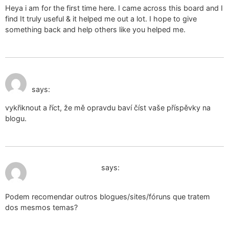
Heya i am for the first time here. I came across this board and I
find It truly useful & it helped me out a lot. I hope to give
something back and help others like you helped me.
February 4, 2025 at 7:12
gebrauchte Höschen zu verkaufen
am
says:
vykřiknout a říct, že mě opravdu baví číst vaše příspěvky na
blogu.
February 4, 2025 at 1:39 pm
de liefde bedrijven
says:
Podem recomendar outros blogues/sites/fóruns que tratem
dos mesmos temas?