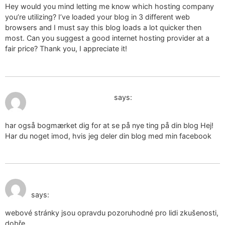
Hey would you mind letting me know which hosting company
you’re utilizing? I’ve loaded your blog in 3 different web
browsers and I must say this blog loads a lot quicker then
most. Can you suggest a good internet hosting provider at a
fair price? Thank you, I appreciate it!
January 26, 2025 at 2:32 pm
δαντελένια εσώρουχα
says:
har også bogmærket dig for at se på nye ting på din blog Hej!
Har du noget imod, hvis jeg deler din blog med min facebook
January 27, 2025 at 8:06
използвани дамски обувки
am
says:
webové stránky jsou opravdu pozoruhodné pro lidi zkušenosti,
dobře,