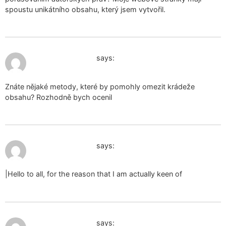
spoustu unikátního obsahu, který jsem vytvořil.
December 24, 2024 at 11:37 am
ciondolo orgonite
says:
Znáte nějaké metody, které by pomohly omezit krádeže
obsahu? Rozhodně bych ocenil
December 24, 2024 at 5:40 pm
ciondolo orgonite
says:
|Hello to all, for the reason that I am actually keen of
December 25, 2024 at 10:19 am
ciondolo orgonite
says: