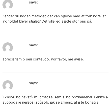
December 30, 2024 at 6:15 pm
orgone
says:
Kender du nogen metoder, der kan hjælpe med at forhindre, at
indholdet bliver stjålet? Det ville jeg sætte stor pris på.
December 31, 2024 at 5:21 pm
orgone
says:
apreciariam o seu conteúdo. Por favor, me avise.
January 1, 2025 at 2:29 pm
orgone
says:
) Znovu ho navštívím, protože jsem si ho poznamenal. Peníze a
svoboda je nejlepší způsob, jak se změnit, ať jste bohatí a