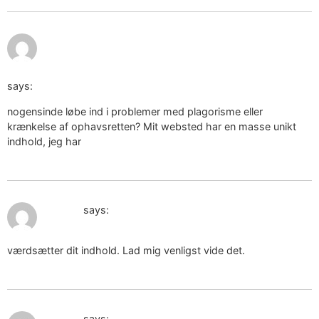
December 21, 2024 at
7:19 pm
https://www.vinted.it/member/214968271
says:
nogensinde løbe ind i problemer med plagorisme eller
krænkelse af ophavsretten? Mit websted har en masse unikt
indhold, jeg har
December 22, 2024 at 11:53 am
orgone
says:
værdsætter dit indhold. Lad mig venligst vide det.
December 22, 2024 at 6:04 pm
orgone
says: