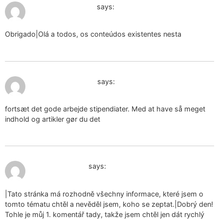
January 29, 2025 at 10:10 am
de liefde bedrijven
says:
Obrigado|Olá a todos, os conteúdos existentes nesta
January 29, 2025 at 5:32 pm
займатися сексом
says:
fortsæt det gode arbejde stipendiater. Med at have så meget
indhold og artikler gør du det
January 30, 2025 at 4:48 pm
ciondolo orgone
says:
|Tato stránka má rozhodně všechny informace, které jsem o
tomto tématu chtěl a nevěděl jsem, koho se zeptat.|Dobrý den!
Tohle je můj 1. komentář tady, takže jsem chtěl jen dát rychlý