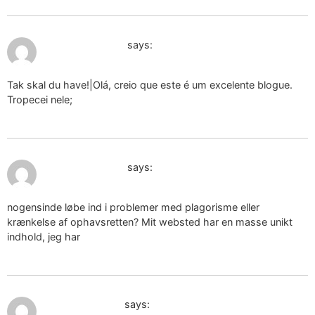
December 17, 2024 at 3:45 pm
sagittario segno
says:
Tak skal du have!|Olá, creio que este é um excelente blogue.
Tropecei nele;
December 18, 2024 at 5:57 pm
sagittario segno
says:
nogensinde løbe ind i problemer med plagorisme eller
krænkelse af ophavsretten? Mit websted har en masse unikt
indhold, jeg har
December 19, 2024 at 5:41 pm
albero della vita
says: