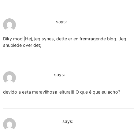
December 14, 2024 at 4:25 pm
cancerino segno
says:
Díky moc!|Hej, jeg synes, dette er en fremragende blog. Jeg
snublede over det;
December 15, 2024 at 11:46 am
albero della vita
says:
devido a esta maravilhosa leitura!!! O que é que eu acho?
December 15, 2024 at 4:32 pm
bambola artigianale
says: