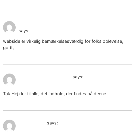
February 1, 2025 at 5:41
čipkasto žensko spodnje perilo
pm
says:
webside er virkelig bemærkelsesværdig for folks oplevelse,
godt,
February 2, 2025 at 2:37 pm
lace women's underwear
says:
Tak Hej der til alle, det indhold, der findes på denne
February 3, 2025 at 4:38 pm
seks yapmak
says: