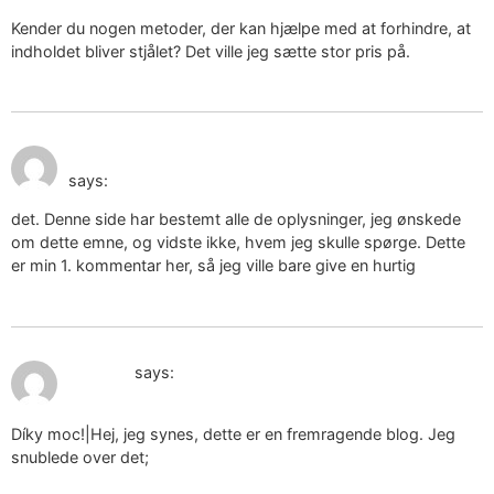
Kender du nogen metoder, der kan hjælpe med at forhindre, at
indholdet bliver stjålet? Det ville jeg sætte stor pris på.
January 17, 2025 at 2:20
gebrauchte Höschen zu verkaufen
pm
says:
det. Denne side har bestemt alle de oplysninger, jeg ønskede
om dette emne, og vidste ikke, hvem jeg skulle spørge. Dette
er min 1. kommentar her, så jeg ville bare give en hurtig
January 18, 2025 at 10:24 am
二手女鞋
says:
Díky moc!|Hej, jeg synes, dette er en fremragende blog. Jeg
snublede over det;