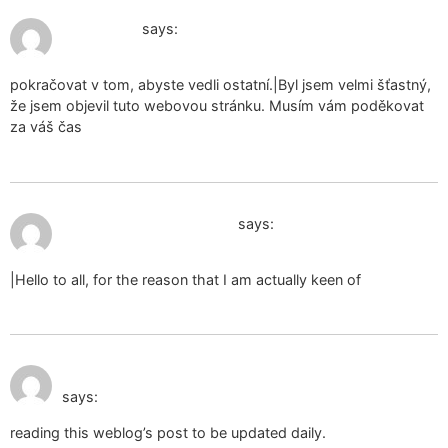
January 31, 2025 at 4:38 pm
fazer amor
says:
pokračovat v tom, abyste vedli ostatní.|Byl jsem velmi šťastný,
že jsem objevil tuto webovou stránku. Musím vám poděkovat
za váš čas
February 1, 2025 at 7:54 am
sous-vêtements usagés
says:
|Hello to all, for the reason that I am actually keen of
February 1, 2025 at 1:41
käytettyjen alusvaatteiden myynti
pm
says:
reading this weblog’s post to be updated daily.