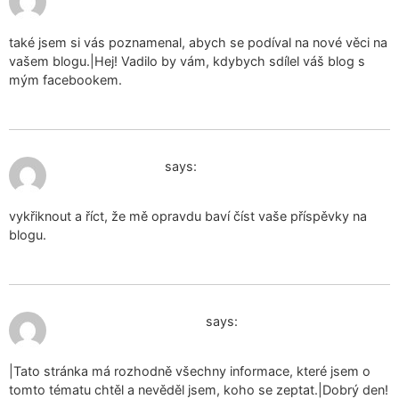
také jsem si vás poznamenal, abych se podíval na nové věci na
vašem blogu.|Hej! Vadilo by vám, kdybych sdílel váš blog s
mým facebookem.
January 8, 2025 at 8:49 am
kuukautishousut
says:
vykřiknout a říct, že mě opravdu baví číst vaše příspěvky na
blogu.
January 8, 2025 at 2:00 pm
sale of used underwear
says:
|Tato stránka má rozhodně všechny informace, které jsem o
tomto tématu chtěl a nevěděl jsem, koho se zeptat.|Dobrý den!