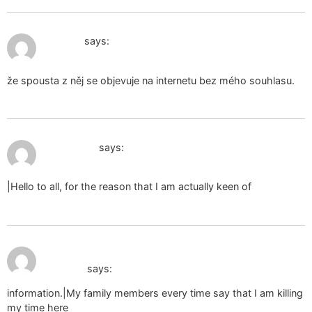
January 13, 2025 at 10:57 am
cam girl
says:
že spousta z něj se objevuje na internetu bez mého souhlasu.
January 13, 2025 at 6:53 pm
fazer amor
says:
|Hello to all, for the reason that I am actually keen of
January 14, 2025 at
sous-vêtements femme en
9:56 am
dentelle
says:
information.|My family members every time say that I am killing
my time here