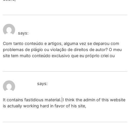
January 28, 2025 at 5:50
käytetyt pikkuhousut myytävänä
am
says:
Com tanto conteúdo e artigos, alguma vez se deparou com
problemas de plágio ou violação de direitos de autor? O meu
site tem muito conteúdo exclusivo que eu próprio criei ou
January 29, 2025 at 5:06 am
have sex
says:
It contains fastidious material.|I think the admin of this website
is actually working hard in favor of his site,